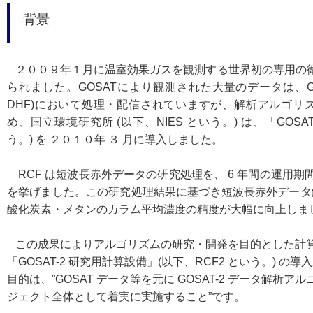
背景
２００９年１月
に温室効果ガスを観測する世界初の専用の
られました。GOSATにより観測された大量のデータは、G
DHF)において処理・配信されていますが、
解析アルゴリ
め、国立環境研究所 (以下、NIES という。) は、「
GOSA
う。) を ２０１０年 ３ 月に導入しました
。
RCF は短波長赤外データの研究処理を、 6 年間の運用期
を挙げました。この研究処理結果に基づき短波長赤外データ
酸化炭素・メタンのカラム平均濃度の精度が大幅に向上しま
この成果によりアルゴリズムの研究・開発を目的とした計
「GOSAT-2 研究用計算設備」(以下、RCF2 という。) の
目的は、”GOSAT データ等を元に GOSAT-2 データ解析ア
ジェクト全体として着実に実施すること”です。